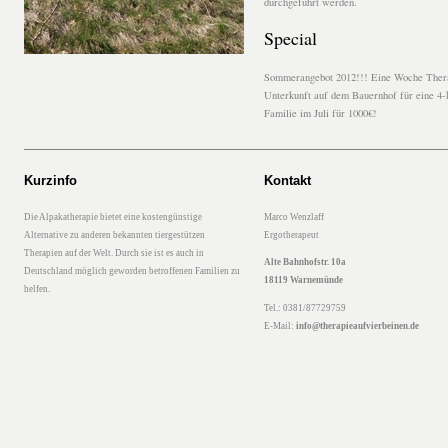
durchgeführt werden.
Special
Sommerangebot 2012!!! Eine Woche Ther
Unterkunft auf dem Bauernhof für eine 4-
Familie im Juli für 1000€!
Kurzinfo
Kontakt
Die Alpakatherapie bietet eine kostengünstige
Marco Wenzlaff
Alternative zu anderen bekannten tiergestützen
Ergotherapeut
Therapien auf der Welt. Durch sie ist es auch in
Alte Bahnhofstr. 10a
Deutschland möglich geworden betroffenen Familien zu
18119 Warnemünde
helfen.
Tel.: 0381/87729759
E-Mail:
info@therapieaufvierbeinen.de