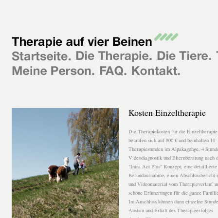
Kosten Einzeltherapie
Die Therapiekosten für die Einzeltherapie
belaufen sich auf 800 € und beinhalten 10
Therapiestunden im Alpakagehge, 4 Stund
Videodiagnostik und Elternberatung nach
"Intra Act Plus" Konzept, eine detaillierte
Befundaufnahme, einen Abschlussbericht m
und Videomaterial vom Therapieverlauf un
schöne Erinnerungen für die ganze Famili
Im Anschluss können dann einzelne Stund
Ausbau und Erhalt des Therapieerfolges