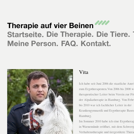
Vita
Ich habe seit Juni 2006 die staatliche Ane
zum Ergotherapeuten.Von 2006 bis 2008 w
therapeutischer Leiter beim Verein zur F
der Alpakatherapie in Hamburg. Von Febr
bis 2010 war ich fachlicher Leiter in der
Krankengymnastik und Ergotherapie Base
Hamburg.
Im Sommer 2010 habe ich eine Ergotherap
in Warnemünde eröffnet, mit dem Schwer
Verhaltenstherapie und tiergestützte Thera