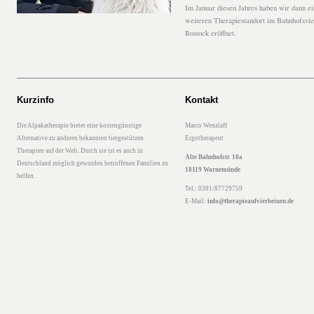
Im Januar diesen Jahres haben wir dann e
weiteren Therapiestandort im Bahnhofsvie
Rostock eröffnet.
Kurzinfo
Kontakt
Die Alpakatherapie bietet eine kostengünstige
Marco Wenzlaff
Alternative zu anderen bekannten tiergestützen
Ergotherapeut
Therapien auf der Welt. Durch sie ist es auch in
Alte Bahnhofstr. 10a
Deutschland möglich geworden betroffenen Familien zu
18119 Warnemünde
helfen.
Tel.: 0381/87729759
E-Mail:
info@therapieaufvierbeinen.de