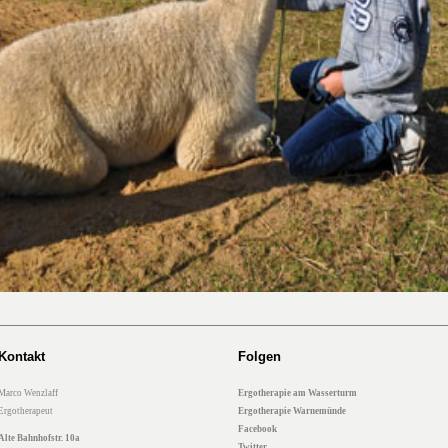
Kontakt
Folgen
Marco Wenzlaff
Ergotherapie am Wasserturm
Ergotherapeut
Ergotherapie Warnemünde
Facebook
Alte Bahnhofstr. 10a
Twitter